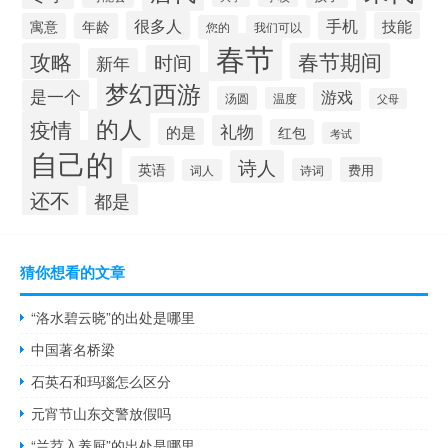
很多人
手机
技能
寓意
年龄
您的
我们可以
春节
攻略
春节期间
时间
新年
梦幻西游
是一个
游戏
汤圆
温度
父母
的人
疫情
礼物
的是
红包
考试
自己的
诗人
英语
费用
诗词
词人
还不
都是
猜你想看的文章
“洛水碧云晓”的出处是哪里
中国著名桥梁
石英石和玛瑙怎么区分
元宵节山东交警放假吗
“兰苕入养厨”的出处是哪里