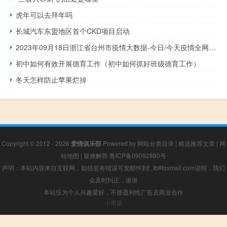
虎年可以去拜年吗
长城汽车东盟地区首个CKD项目启动
2023年09月18日浙江省台州市疫情大数据-今日/今天疫情全网搜索最新实时消息动态情况通知播报
初中如何有效开展德育工作（初中如何抓好班级德育工作）
冬天怎样防止苹果烂掉
Copyright © 2012 - 2026
爱情俱乐部
Powered by
网站分类目录
|
精选推荐文章
|
网
站地图
|
疑难解答
鲁ICP备09092880号
声明：本站内容来自互联网，如信息有错误可发邮件到f_fb#foxmail.com说明，我们
会及时纠正，谢谢
本站仅为个人兴趣爱好，不接盈利性广告及商业合作
小男孩