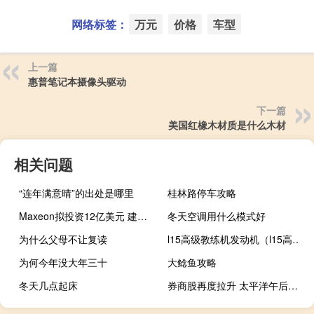
网络标签：
万元
价格
车型
上一篇
惠普笔记本摄像头驱动
下一篇
美国红橡木材质是什么木材
相关问题
“连年满意晴”的出处是哪里
桂林路停车攻略
Maxeon拟投资12亿美元 建造美国最大太阳能电池厂
冬天空调用什么模式好
为什么父母不让复读
l15高级教练机发动机（l15高级教练机）
为何今年没大年三十
大鲶鱼攻略
冬天几点起床
券商股再度拉升 太平洋午后冲击涨停