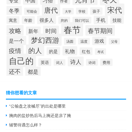
习俗
中国
专业
作者
宋代
唐代
冬季
孩子
可能会
学校
大学
很多人
手机
技能
寓意
年龄
您的
我们可以
春节
攻略
春节期间
时间
新年
梦幻西游
是一个
游戏
汤圆
温度
父母
的人
疫情
礼物
的是
红包
考试
自己的
诗人
英语
费用
诗词
词人
还不
都是
猜你想看的文章
“公输盘之攻械尽”的出处是哪里
腌肉的盐炒热后马上腌还是凉了腌
辅警待遇怎么样？