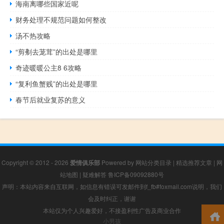
海南离哪些国家近呢
财务处理不规范问题如何整改
汤不热攻略
“剪刜去茏茸”的出处是哪里
奇迹暖暖公主8 6攻略
“复利鱼蟹贱”的出处是哪里
春节后就业复苏的意义
Copyright © 2012 - 2026
爱情俱乐部
Powered by
网站分类目录
|
精选推荐文章
|
网
站地图
|
疑难解答
鲁ICP备09092880号
声明：本站内容来自互联网，如信息有错误可发邮件到f_fb#foxmail.com说明，我们
会及时纠正，谢谢
本站仅为个人兴趣爱好，不接盈利性广告及商业合作
小男孩