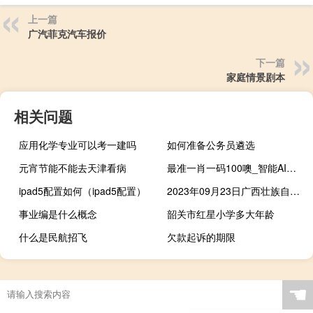
上一篇
广汽菲克汽车报价
下一篇
家庭情景剧本
相关问题
应用化学专业可以考一建吗
如何准备公务员遴选
元宵节能不能去天津看病
最准一肖一码100噢_智能AI深度解析_百度移动统计版.23.120
ipad5配置如何（ipad5配置）
2023年09月23日广西壮族自治区钦州市疫情大数据-今日/今天疫情全网搜索最新实时消息动态情况通知播报
事业编是什么概念
韶关市红星小学多大年龄
什么是民航招飞
欠款起诉的期限
☚