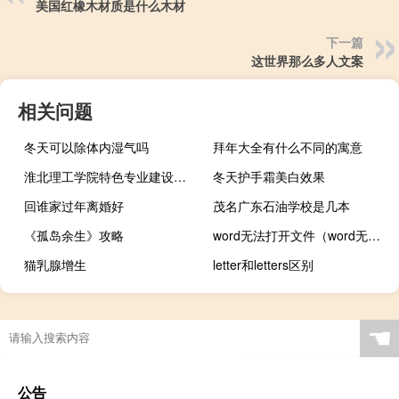
美国红橡木材质是什么木材
下一篇
这世界那么多人文案
相关问题
冬天可以除体内湿气吗
拜年大全有什么不同的寓意
淮北理工学院特色专业建设点有哪些
冬天护手霜美白效果
回谁家过年离婚好
茂名广东石油学校是几本
《孤岛余生》攻略
word无法打开文件（word无法打开）
猫乳腺增生
letter和letters区别
☚
公告