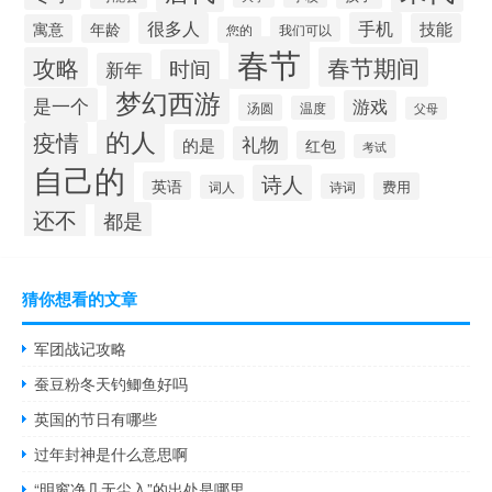
很多人
手机
技能
寓意
年龄
您的
我们可以
春节
攻略
春节期间
时间
新年
梦幻西游
是一个
游戏
汤圆
温度
父母
的人
疫情
礼物
的是
红包
考试
自己的
诗人
英语
费用
诗词
词人
还不
都是
猜你想看的文章
军团战记攻略
蚕豆粉冬天钓鲫鱼好吗
英国的节日有哪些
过年封神是什么意思啊
“明窗净几无尘入”的出处是哪里