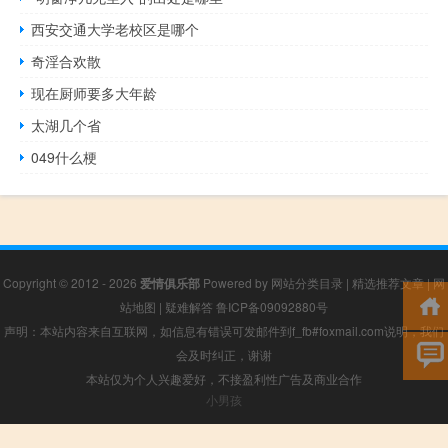
西安交通大学老校区是哪个
奇淫合欢散
现在厨师要多大年龄
太湖几个省
049什么梗
Copyright © 2012 - 2026
爱情俱乐部
Powered by
网站分类目录
|
精选推荐文章
|
网
站地图
|
疑难解答
鲁ICP备09092880号
声明：本站内容来自互联网，如信息有错误可发邮件到f_fb#foxmail.com说明，我们
会及时纠正，谢谢
本站仅为个人兴趣爱好，不接盈利性广告及商业合作
小男孩