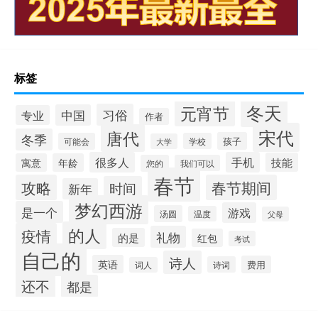
标签
冬天
元宵节
习俗
中国
专业
作者
宋代
唐代
冬季
孩子
可能会
学校
大学
很多人
手机
技能
寓意
年龄
您的
我们可以
春节
攻略
春节期间
时间
新年
梦幻西游
是一个
游戏
汤圆
温度
父母
的人
疫情
礼物
的是
红包
考试
自己的
诗人
英语
费用
诗词
词人
还不
都是