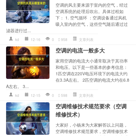
空调的风主要来源于室内的空气，经过
空调系统的处理后吹出。具体过程如
下： 1. 空气循环 ：空调设备通过风机
吸入室内的空气，这些空气随后通过过
滤器进行过...
kd
12-16
0
958
文章列表
空调的电流一般多大
家用空调的电流大小通常取决于其功率
和电压。以下是一些基本的参考信息：
1匹空调在220V电压环境下的电流大约
在3.3A左右。 2匹空调的电流大约在6.8
A左右。 3...
kd
12-15
0
598
文章列表
空调维修技术规范要求（空调
维修技术）
大家好，小杨来为大家解答以上问题，
空调维修技术规范要求，空调维修技术