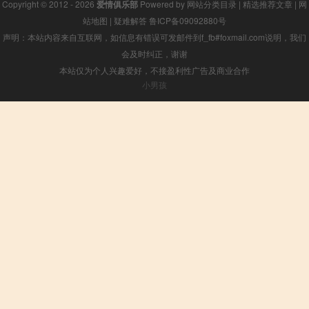
Copyright © 2012 - 2026
爱情俱乐部
Powered by
网站分类目录
|
精选推荐文章
|
网
站地图
|
疑难解答
鲁ICP备09092880号
声明：本站内容来自互联网，如信息有错误可发邮件到f_fb#foxmail.com说明，我们
会及时纠正，谢谢
本站仅为个人兴趣爱好，不接盈利性广告及商业合作
小男孩