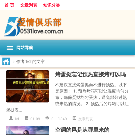
首 页
文章列表
知识分类
网站导航
>
作者“kd”的文章
烤蛋挞忘记预热直接烤可以吗
不建议直接烤蛋挞而不进行预热。以下
是原因： 1. 预热烤箱可以让温度均匀分
布，确保蛋挞均匀受热，避免部分过熟
或未熟的情况。 2. 预热后的烤箱可以让
蛋挞表...
kd
01-09
0
349
文章列表
空调的风是从哪里来的