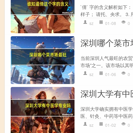
`倩` 字的含义解析如下：
样子； 请托、央求。 3. 
sz
01-08
0
深圳哪个菜市
当前深圳人气最旺的农贸
市场”之一。该市场以其明
sz
01-06
0
深圳大学有中
深圳大学确实拥有中医学
医、针灸、中药等中医药
sz
01-02
0