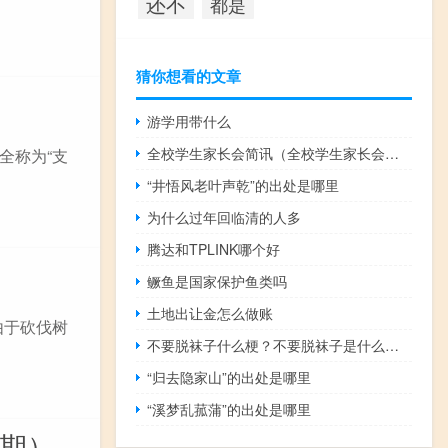
还不
都是
猜你想看的文章
游学用带什么
全校学生家长会简讯（全校学生家长会主持词）
全称为“支
“井悟风老叶声乾”的出处是哪里
为什么过年回临清的人多
腾达和TPLINK哪个好
鳜鱼是国家保护鱼类吗
土地出让金怎么做账
由于砍伐树
不要脱袜子什么梗？不要脱袜子是什么意思什么梗
“归去隐家山”的出处是哪里
“溪梦乱菰蒲”的出处是哪里
期期）