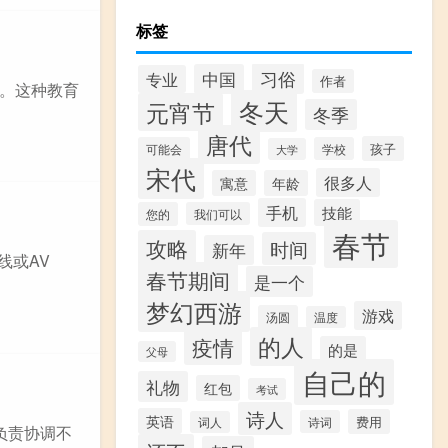
标签
习俗
中国
专业
作者
。这种教育
冬天
元宵节
冬季
唐代
孩子
可能会
学校
大学
宋代
很多人
寓意
年龄
手机
技能
您的
我们可以
春节
攻略
时间
新年
线或AV
春节期间
是一个
梦幻西游
游戏
汤圆
温度
的人
疫情
的是
父母
自己的
礼物
红包
考试
诗人
英语
费用
诗词
词人
负责协调不