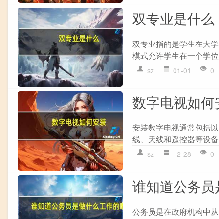
双专业是什么
双专业指的是学生在大学
模式允许学生在一个学位
sz
01-01
0
数字电视如何
安装数字电视通常包括以下
线、天线和遥控器等设备。 
sz
12-28
0
谁知道公务员
公务员是在政府机构中从