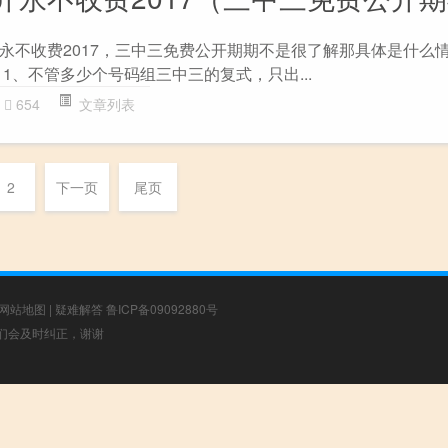
永不收费2017，三中三免费公开期期不是很了解那具体是什么
1、不管多少个号码组三中三的复式，只出...
654
文章列表
2
下一页
尾页
网站地图
|
疑难解答
鲁ICP备09092880号
，我们会及时纠正，谢谢