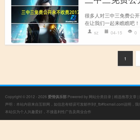
很多人对三中三免费公开
在让我们一起来瞧瞧吧！ 
sz
04-15
0
1
Copyright © 2012 - 2026
爱情俱乐部
Powered by
网站分类目录
|
精选推荐文章
|
声明：本站内容来自互联网，如信息有错误可发邮件到f_fb#foxmail.com说明
本站仅为个人兴趣爱好，不接盈利性广告及商业合作