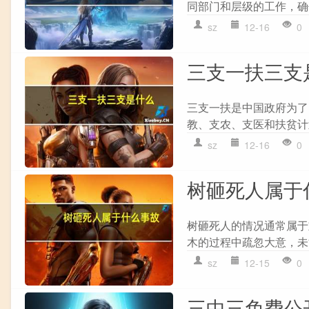
同部门和层级的工作，确
sz
12-16
0
三支一扶三支
三支一扶是中国政府为了
教、支农、支医和扶贫计划
sz
12-16
0
树砸死人属于
树砸死人的情况通常属于
木的过程中疏忽大意，未
sz
12-15
0
三中三免费公