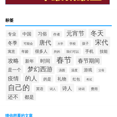
标签
冬天
元宵节
习俗
中国
专业
作者
宋代
唐代
冬季
孩子
可能会
学校
大学
很多人
手机
技能
寓意
年龄
您的
我们可以
春节
攻略
春节期间
时间
新年
梦幻西游
是一个
游戏
汤圆
温度
父母
的人
疫情
礼物
的是
红包
考试
自己的
诗人
英语
费用
诗词
词人
还不
都是
猜你想看的文章