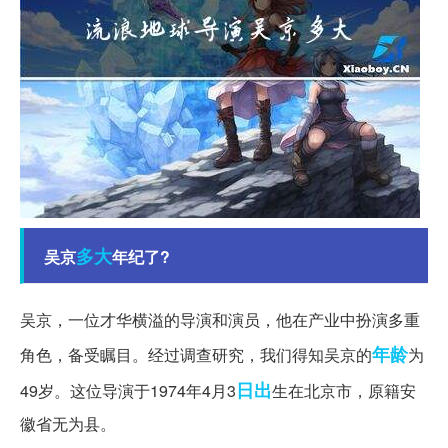
多大
吴京
年纪了?
吴京，一位才华横溢的导演和演员，他在产业中扮演多重
年龄
角色，备受瞩目。经过调查研究，我们得知吴京的
为
日出
49岁。这位导演于1974年4月3
生在北京市，原籍安
徽省无为县。