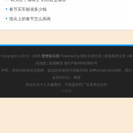
春节买车能省多少钱
指尖上的春节怎么画画
Copyright © 2012 - 2026
爱情俱乐部
Powered by
网站分类目录
|
精选推荐文章
|
网
站地图
|
疑难解答
鲁ICP备09092880号
声明：本站内容来自互联网，如信息有错误可发邮件到f_fb#foxmail.com说明，我们
会及时纠正，谢谢
本站仅为个人兴趣爱好，不接盈利性广告及商业合作
小男孩