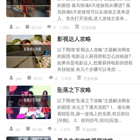
的困惑 孤岛惊魂6天使旅馆从哪进? 孤
岛惊魂6天使旅馆可以从游戏主菜单进
入。首先打开游戏,进入游戏主菜单...
jhl
05-02
0
905
手游攻略
影视达人攻略
以下围绕“影视达人攻略”主题解决网友
的困惑 电影达人获得授权怎么挂链接?
如果你是电影达人,想要获得电影的授权
并挂链接,有几个步骤可以考虑: ...
ysd
05-01
0
933
手游攻略
坠落之下攻略
以下围绕“坠落之下攻略”主题解决网友
的困惑 冰点之下通关流程? 1、逃生舱
着陆坠毁,舔一波地上的东西,然后前往
[吊舱]。 2、收到信号,前往[应急...
zlz
04-30
0
479
手游攻略