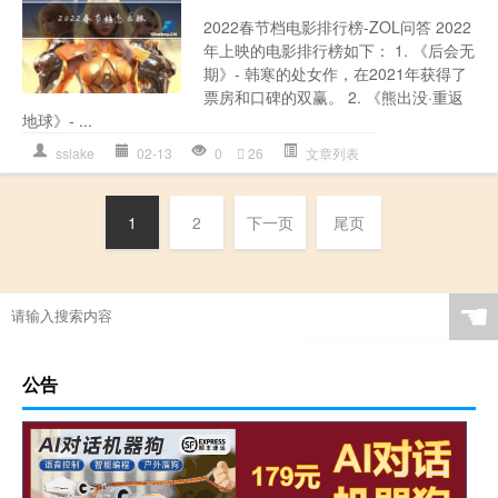
2022春节档电影排行榜-ZOL问答 2022
年上映的电影排行榜如下： 1. 《后会无
期》- 韩寒的处女作，在2021年获得了
票房和口碑的双赢。 2. 《熊出没·重返
地球》- ...
sslake
02-13
0
26
文章列表
1
2
下一页
尾页
☚
公告