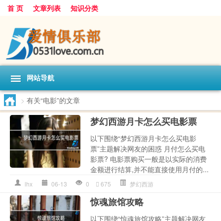
首 页
文章列表
知识分类
网站导航
>
有关“电影”的文章
梦幻西游月卡怎么买电影票
以下围绕“梦幻西游月卡怎么买电影
票”主题解决网友的困惑 月付怎么买电
影票? 电影票购买一般是以实际的消费
金额进行结算,并不能直接使用月付的...
lhx
06-13
0
675
梦幻西游
惊魂旅馆攻略
以下围绕“惊魂旅馆攻略”主题解决网友