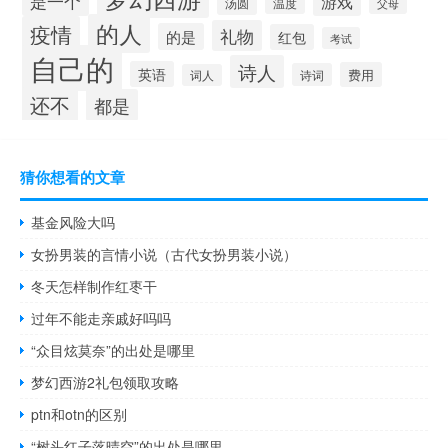
是一个
游戏
汤圆
温度
父母
的人
疫情
礼物
的是
红包
考试
自己的
诗人
英语
费用
诗词
词人
还不
都是
猜你想看的文章
基金风险大吗
女扮男装的言情小说（古代女扮男装小说）
冬天怎样制作红枣干
过年不能走亲戚好吗吗
“众目炫莫奈”的出处是哪里
梦幻西游2礼包领取攻略
ptn和otn的区别
“树头红子落晴空”的出处是哪里