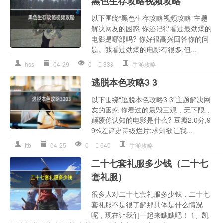
黑色生存攻略视频攻略
以下围绕“黑色生存攻略视频攻略”主题
解决网友的困惑 你还记得看过最劲爆的
电影是哪部吗? 你好很高兴回答你的问
题。我看过劲爆的电影有很多,但...
hss
04-29
0
338
手游攻略
逃脱本色攻略3 3
以下围绕“逃脱本色攻略3 3”主题解决网
友的困惑 你看过的最毁三观，无下限，
颠覆你认知的电影是什么? 豆瓣2.0分,9
9%差评史诗级烂片:求知欲让我...
ttb
04-25
0
640
手游攻略
二十七套礼服多少钱（二十七
套礼服）
很多人对二十七套礼服多少钱，二十七
套礼服不是很了解那具体是什么情况
呢，现在让我们一起来瞧瞧吧！ 1、凯