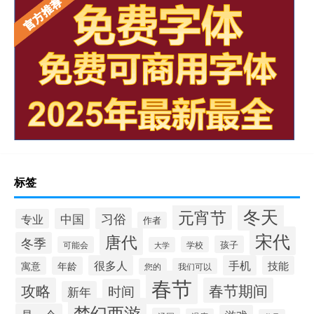
标签
冬天
元宵节
习俗
中国
专业
作者
宋代
唐代
冬季
孩子
可能会
学校
大学
很多人
手机
技能
寓意
年龄
您的
我们可以
春节
攻略
春节期间
时间
新年
梦幻西游