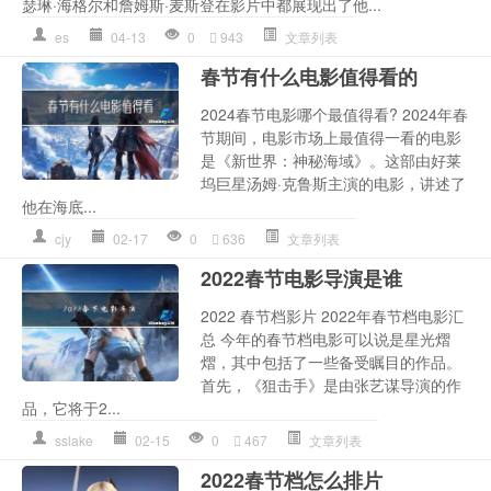
瑟琳·海格尔和詹姆斯·麦斯登在影片中都展现出了他...
es
04-13
0
943
文章列表
春节有什么电影值得看的
2024春节电影哪个最值得看? 2024年春
节期间，电影市场上最值得一看的电影
是《新世界：神秘海域》。这部由好莱
坞巨星汤姆·克鲁斯主演的电影，讲述了
他在海底...
cjy
02-17
0
636
文章列表
2022春节电影导演是谁
2022 春节档影片 2022年春节档电影汇
总 今年的春节档电影可以说是星光熠
熠，其中包括了一些备受瞩目的作品。
首先，《狙击手》是由张艺谋导演的作
品，它将于2...
sslake
02-15
0
467
文章列表
2022春节档怎么排片