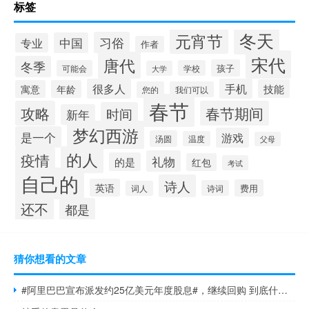
标签
冬天
元宵节
习俗
中国
专业
作者
宋代
唐代
冬季
孩子
可能会
学校
大学
很多人
手机
技能
寓意
年龄
您的
我们可以
春节
攻略
春节期间
时间
新年
梦幻西游
是一个
游戏
汤圆
温度
父母
的人
疫情
礼物
的是
红包
考试
自己的
诗人
英语
费用
诗词
词人
还不
都是
猜你想看的文章
#阿里巴巴宣布派发约25亿美元年度股息#，继续回购 到底什么情况嘞