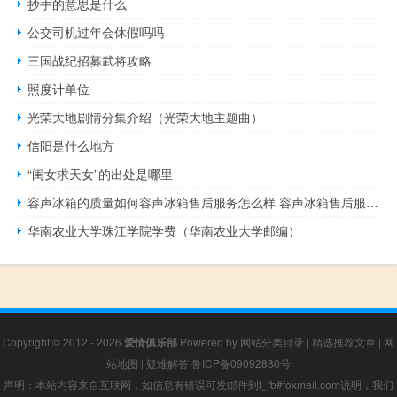
抄手的意思是什么
公交司机过年会休假吗吗
三国战纪招募武将攻略
照度计单位
光荣大地剧情分集介绍（光荣大地主题曲）
信阳是什么地方
“闺女求天女”的出处是哪里
容声冰箱的质量如何容声冰箱售后服务怎么样 容声冰箱售后服务电话
华南农业大学珠江学院学费（华南农业大学邮编）
Copyright © 2012 - 2026
爱情俱乐部
Powered by
网站分类目录
|
精选推荐文章
|
网
站地图
|
疑难解答
鲁ICP备09092880号
声明：本站内容来自互联网，如信息有错误可发邮件到f_fb#foxmail.com说明，我们