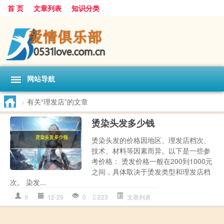
首 页
文章列表
知识分类
网站导航
>
有关“理发店”的文章
烫染头发多少钱
烫染头发的价格因地区、理发店档次、
技术、材料等因素而异。以下是一些参
考价格： 烫发价格一般在200到1000元
之间，具体取决于烫发类型和理发店档
次。 染发...
tr
12-29
0
223
文章列表