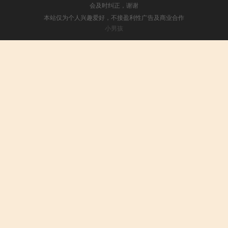
会及时纠正，谢谢
本站仅为个人兴趣爱好，不接盈利性广告及商业合作
小男孩