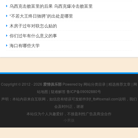
乌西克击败富里的后果 乌西克爆冷击败富里
“不若大王终日驰骋”的出处是哪里
木房子过年对联怎么贴的
你们过年有什么意义的事
海口有哪些大学
Copyright © 2012 - 2026
爱情俱乐部
Powered by
网站分类目录
|
精选推荐文章
|
网
站地图
|
疑难解答
鲁ICP备09092880号
声明：本站内容来自互联网，如信息有错误可发邮件到f_fb#foxmail.com说明，我们
会及时纠正，谢谢
本站仅为个人兴趣爱好，不接盈利性广告及商业合作
小男孩