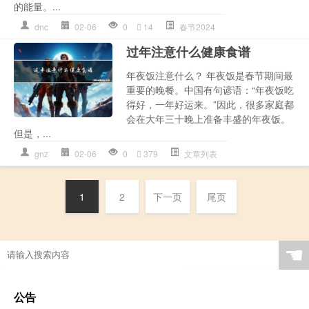
的能量。...
dnc
02-06
0
14
春节2024
过年注意什么健康食谱
年夜饭注意什么？ 年夜饭是春节期间最
重要的晚餐。中国有句谚语：“年夜饭吃
得好，一年好运来。”因此，很多家庭都
会在大年三十晚上准备丰盛的年夜饭。
但是，...
gnz
02-06
0
379
文章列表
1
2
下一页
尾页
☚
公告