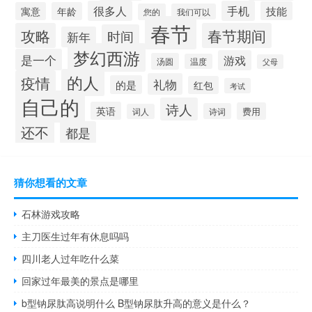
很多人
手机
技能
寓意
年龄
您的
我们可以
春节
攻略
春节期间
时间
新年
梦幻西游
是一个
游戏
汤圆
温度
父母
的人
疫情
礼物
的是
红包
考试
自己的
诗人
英语
费用
诗词
词人
还不
都是
猜你想看的文章
石林游戏攻略
主刀医生过年有休息吗吗
四川老人过年吃什么菜
回家过年最美的景点是哪里
b型钠尿肽高说明什么 B型钠尿肽升高的意义是什么？