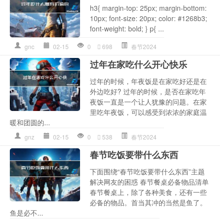
h3{ margin-top: 25px; margin-bottom:
10px; font-size: 20px; color: #1268b3;
font-weight: bold; } p{ ...
gnc
02-15
0
698
春节2024
过年在家吃什么开心快乐
过年的时候，年夜饭是在家吃好还是在
外边吃好? 过年的时候，是否在家吃年
夜饭一直是一个让人犹豫的问题。在家
里吃年夜饭，可以感受到浓浓的家庭温
暖和团圆的...
gnz
02-15
0
538
春节2024
春节吃饭要带什么东西
下面围绕“春节吃饭要带什么东西”主题
解决网友的困惑 春节餐桌必备物品清单
春节餐桌上，除了各种美食，还有一些
必备的物品。首当其冲的当然是鱼了。
鱼是必不...