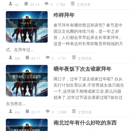
cjc
02-14
0
782
文章列表
咋样拜年
春节拜年有哪些禁忌和讲究? 春节是中
国汉文化圈的传统习俗，是一年之岁
首，人们都会早早起床去长辈家拜年。
这是一种表达对长辈的敬意和祝福的方
式。在拜年过...
zyb
02-11
0
731
文章列表
晒年夜饭下次去谁家拜年
两口子，过年了该去谁家过年呢? 自从
实行计划生育以来,不管男孩女孩只能生
一个,这些孩子相继成家立业,那么问题
就来了,过年过节该去谁家过呢?放在过
去当然去...
sny
02-11
0
698
文章列表
南北过年有什么好吃的东西