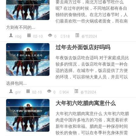
要去南方过年，南北方过春节吃什么
呢? 在过年的时候，不同地区都有各自
独特的食物传统。在北方过春节时，人
们最喜欢吃一些火锅或者面食，而在南
方则有不同的...
nbg
02-10
0
518
春节2024
过年去外面饭店好吗吗
年夜饭去饭店吃合适吗 对于家庭成员比
较多的情况，去饭店吃年夜饭是一种合
适的选择。在城市中，饭店提供了方便
的环境，可以容纳大量人员，并且可以
选择包间...
gnr
02-10
0
904
春节2024
大年初六吃腊肉寓意什么
大年初六吃腊肉寓意什么 大年初六吃腊
肉是中国许多地方的习俗，寓意着祈求
新年丰收和幸福。腊肉是一种保存时间
较长的食物，可以在冬季补充身体所需