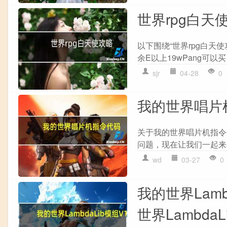
世界rpg白天
以下围绕“世界rpg白天
余E以上19wPang可以买
sjr
04-28
0
我的世界唱片
关于我的世界唱片机指令
问题，现在让我们一起来看
wd
03-27
0
我的世界Lambd
世界LambdaL