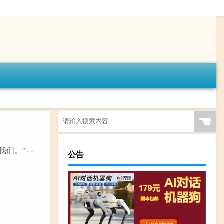
☚
。” ---
公告