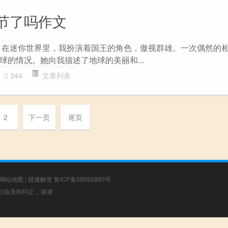
节了吗作文
 在迷你世界里，我扮演着国王的角色，傲视群雄。一次偶然的
球的情况。她向我描述了地球的美丽和...
344
文章列表
2
下一页
尾页
网站地图
|
疑难解答
鲁ICP备09092880号
，我们会及时纠正，谢谢