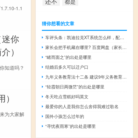
还不
都是
7.10-1.1
猜你想看的文章
（迷你
车评头条：凯迪拉克XT系统怎么样，配备9速变速器的好处
家长会把手机藏在哪里? 百度网盘（家长会把手机藏在哪里）
简介）
“睹而面之”的出处是哪里
结婚后多久可以迁户口
你知道吗？
九年义务教育法十二条 建议9年义务教育延至12年
“轻霞朝日两微茫”的出处是哪里
用）
冬天吃点雪糕好吗英文
最爱你的人是我你怎么舍得我难过歌名
来为大家解
国外小孩怎么过年的
“寻忧夜雨寒”的出处是哪里