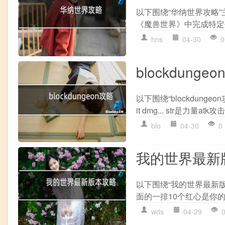
以下围绕“华纳世界攻略
《魔兽世界》中完成特定任
hns
04-30
0
blockdunge
以下围绕“blockdungeon
it dmg... str是力量atk攻
blo
04-30
0
我的世界最新
以下围绕“我的世界最新版
面的一排10个红心是你的生
wds
04-29