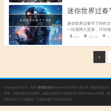
迷你世界过春
迷你世界过春节了吗作文
一位地球人交谈，讨论地
lns
02-14
0
1
Copyright © 2012 - 2026
爱情俱乐部
Powered by
网站分类目录
|
精选推荐文章
|
声明：本站内容来自互联网，如信息有错误可发邮件到f_fb#foxmail.com说明
本站仅为个人兴趣爱好，不接盈利性广告及商业合作