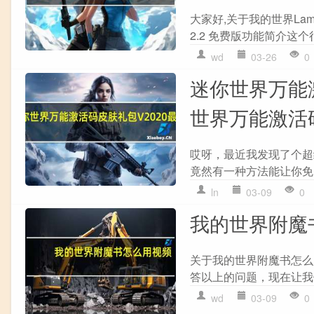
大家好,关于我的世界LambdaL
2.2 免费版功能简介这个
wd
03-26
0
迷你世界万能激
世界万能激活码
哎呀，最近我发现了个超
竟然有一种方法能让你免
ln
03-09
0
我的世界附魔
关于我的世界附魔书怎么
答以上的问题，现在让我们
wd
03-09
0