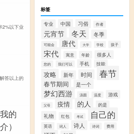
标签
习俗
中国
专业
作者
率2%以下业
冬天
元宵节
冬季
唐代
孩子
可能会
学校
大学
宋代
很多人
寓意
年龄
手机
技能
您的
我们可以
春节
攻略
时间
新年
解答以上的
春节期间
是一个
梦幻西游
游戏
汤圆
温度
的人
疫情
的是
父母
版（我的
自己的
礼物
红包
考试
能简介）
诗人
英语
费用
诗词
词人