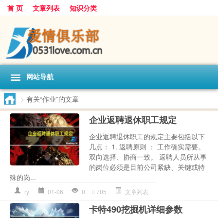
首 页
文章列表
知识分类
网站导航
>
有关“作业”的文章
企业返聘退休职工规定
企业返聘退休职工的规定主要包括以下
几点： 1. 返聘原则 ： 工作确实需要。
双向选择、协商一致。 返聘人员所从事
的岗位必须是目前公司紧缺、关键或特
殊的岗...
ry
01-06
0
705
文章列表
卡特490挖掘机详细参数