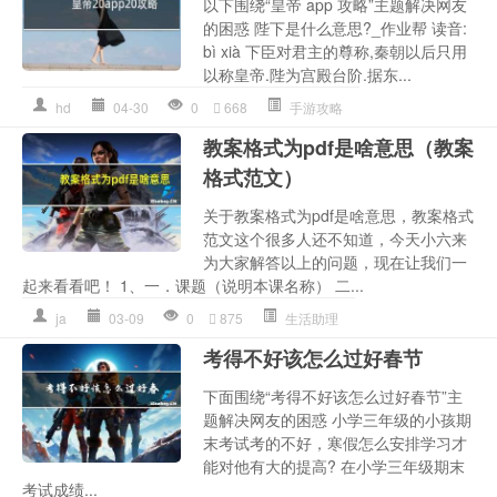
以下围绕“皇帝 app 攻略”主题解决网友
的困惑 陛下是什么意思?_作业帮 读音:
bì xià 下臣对君主的尊称,秦朝以后只用
以称皇帝.陛为宫殿台阶.据东...
hd
04-30
0
668
手游攻略
教案格式为pdf是啥意思（教案
格式范文）
关于教案格式为pdf是啥意思，教案格式
范文这个很多人还不知道，今天小六来
为大家解答以上的问题，现在让我们一
起来看看吧！ 1、一．课题（说明本课名称） 二...
ja
03-09
0
875
生活助理
考得不好该怎么过好春节
下面围绕“考得不好该怎么过好春节”主
题解决网友的困惑 小学三年级的小孩期
末考试考的不好，寒假怎么安排学习才
能对他有大的提高? 在小学三年级期末
考试成绩...