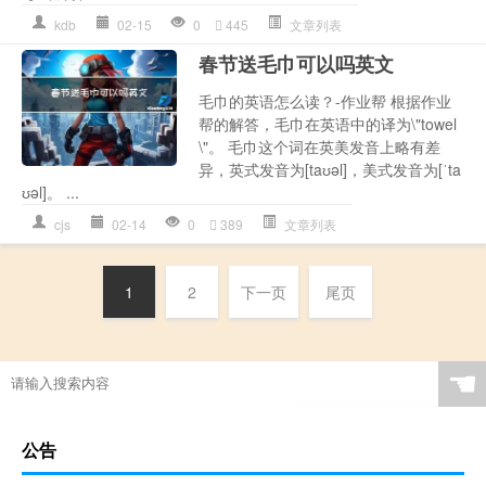
kdb
02-15
0
445
文章列表
春节送毛巾可以吗英文
毛巾的英语怎么读？-作业帮 根据作业
帮的解答，毛巾在英语中的译为\"towel
\"。 毛巾这个词在英美发音上略有差
异，英式发音为[taʊəl]，美式发音为[ˈta
ʊəl]。 ...
cjs
02-14
0
389
文章列表
1
2
下一页
尾页
☚
公告