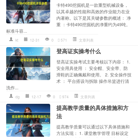
卡特490挖掘机是一款重型机械设备，
以其卓越的性能和高效的作业能力在业
内著称。以下是其关键参数的概述： 净
重 ：卡特490挖掘机的净重约为49吨。
标准斗容...
kt
12-31
0
571
文章列表
登高证实操考什么
登高证实操考试主要考核以下内容： 1.
安全用具使用 ： 安全帽、安全带、防
滑鞋的正确佩戴和使用。 2. 安全操作技
术 ： 平台搭设与拆除 操作吊篮进行清
洗作...
dg
12-17
0
974
文章列表
提高教学质量的具体措施和方
法
提高教学质量可以通过以下具体措施和
方法实现： 1. 课堂教学管理 目标设定