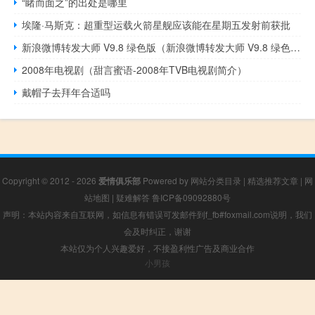
“睹而面之”的出处是哪里
埃隆·马斯克：超重型运载火箭星舰应该能在星期五发射前获批
新浪微博转发大师 V9.8 绿色版（新浪微博转发大师 V9.8 绿色版功能简介）
2008年电视剧（甜言蜜语-2008年TVB电视剧简介）
戴帽子去拜年合适吗
Copyright © 2012 - 2026
爱情俱乐部
Powered by
网站分类目录
|
精选推荐文章
|
网
站地图
|
疑难解答
鲁ICP备09092880号
声明：本站内容来自互联网，如信息有错误可发邮件到f_fb#foxmail.com说明，我们
会及时纠正，谢谢
本站仅为个人兴趣爱好，不接盈利性广告及商业合作
小男孩