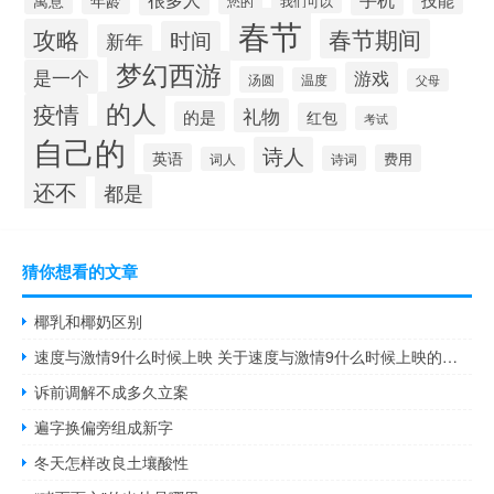
您的
我们可以
春节
攻略
春节期间
时间
新年
梦幻西游
是一个
游戏
汤圆
温度
父母
的人
疫情
礼物
的是
红包
考试
自己的
诗人
英语
费用
诗词
词人
还不
都是
猜你想看的文章
椰乳和椰奶区别
速度与激情9什么时候上映 关于速度与激情9什么时候上映的介绍
诉前调解不成多久立案
遍字换偏旁组成新字
冬天怎样改良土壤酸性