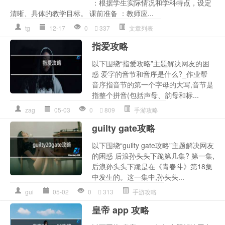
：根据学生实际情况和学科特点，设定
清晰、具体的教学目标。 课前准备 ：教师应...
tg
12-17
0
337
文章列表
指爱攻略
以下围绕“指爱攻略”主题解决网友的困
惑 爱字的音节和音序是什么?_作业帮
音序指音节的第一个字母的大写,音节是
指整个拼音(包括声母、韵母和标...
zag
05-03
0
809
手游攻略
guilty gate攻略
以下围绕“guilty gate攻略”主题解决网友
的困惑 后浪孙头头下跪第几集? 第一集,
后浪孙头头下跪是在《青春斗》第18集
中发生的。这一集中,孙头头...
gui
05-02
0
313
手游攻略
皇帝 app 攻略