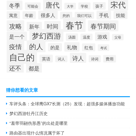
宋代
唐代
冬季
孩子
可能会
学校
大学
很多人
手机
技能
寓意
年龄
您的
我们可以
春节
攻略
春节期间
时间
新年
梦幻西游
是一个
游戏
汤圆
温度
父母
的人
疫情
礼物
的是
红包
考试
自己的
诗人
英语
费用
诗词
词人
还不
都是
猜你想看的文章
车评头条：全球鹰GX7长测（25）发现：超强多媒体播放功能
梦幻西游牡丹江历史
“羞带羽翮伤形愚”的出处是哪里
路由器出现什么情况属于坏了