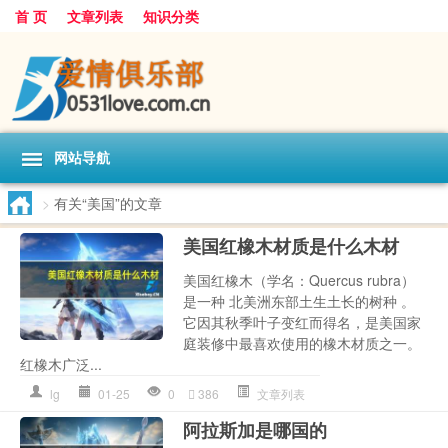
首 页
文章列表
知识分类
网站导航
>
有关“美国”的文章
美国红橡木材质是什么木材
美国红橡木（学名：Quercus rubra）
是一种 北美洲东部土生土长的树种 。
它因其秋季叶子变红而得名，是美国家
庭装修中最喜欢使用的橡木材质之一。
红橡木广泛...
lg
01-25
0
386
文章列表
阿拉斯加是哪国的