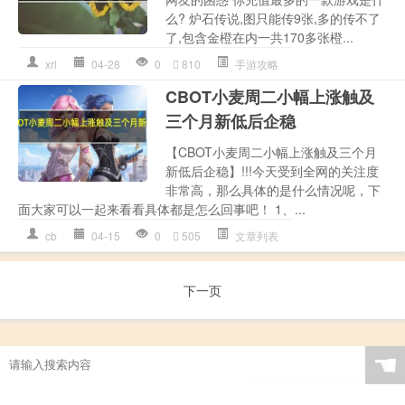
么? 炉石传说,图只能传9张,多的传不了
了,包含金橙在内一共170多张橙...
xrl
04-28
0
810
手游攻略
CBOT小麦周二小幅上涨触及
三个月新低后企稳
【CBOT小麦周二小幅上涨触及三个月
新低后企稳】!!!今天受到全网的关注度
非常高，那么具体的是什么情况呢，下
面大家可以一起来看看具体都是怎么回事吧！ 1、...
cb
04-15
0
505
文章列表
下一页
☚