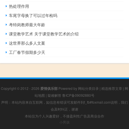
热处理作用
车尾字母换了可以过年检吗
考特岗教师最大年龄
课堂教学艺术 关于课堂教学艺术的介绍
这世界那么多人文案
工厂春节假期多少天
Copyright © 2012 - 2026
爱情俱乐部
Powered by
网站分类目录
|
精选推荐文章
|
网
站地图
|
疑难解答
鲁ICP备09092880号
声明：本站内容来自互联网，如信息有错误可发邮件到f_fb#foxmail.com说明，我们
会及时纠正，谢谢
本站仅为个人兴趣爱好，不接盈利性广告及商业合作
小男孩