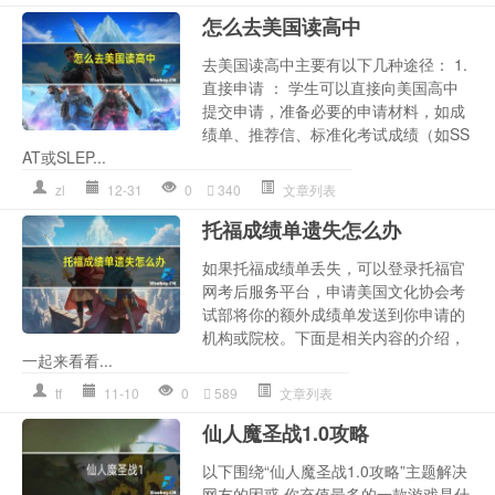
怎么去美国读高中
去美国读高中主要有以下几种途径： 1.
直接申请 ： 学生可以直接向美国高中
提交申请，准备必要的申请材料，如成
绩单、推荐信、标准化考试成绩（如SS
AT或SLEP...
zl
12-31
0
340
文章列表
托福成绩单遗失怎么办
如果托福成绩单丢失，可以登录托福官
网考后服务平台，申请美国文化协会考
试部将你的额外成绩单发送到你申请的
机构或院校。下面是相关内容的介绍，
一起来看看...
tf
11-10
0
589
文章列表
仙人魔圣战1.0攻略
以下围绕“仙人魔圣战1.0攻略”主题解决
网友的困惑 你充值最多的一款游戏是什