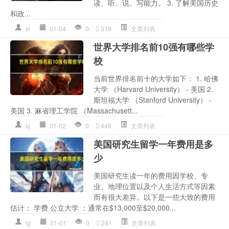
读、听、说、写能力。 3. 了解美国历史
和政...
sl
01-04
0
319
文章列表
世界大学排名前10强有哪些学
校
当前世界排名前十的大学如下： 1. 哈佛
大学 （Harvard University） - 美国 2.
斯坦福大学 （Stanford University） -
美国 3. 麻省理工学院 （Massachusett...
sj
01-02
0
448
文章列表
美国研究生留学一年费用是多
少
美国研究生读一年的费用因学校、专
业、地理位置以及个人生活方式等因素
而有很大差异。以下是一些大致的费用
估计： 学费 公立大学 ：通常在$13,000至$20,000...
lg
01-01
0
241
文章列表