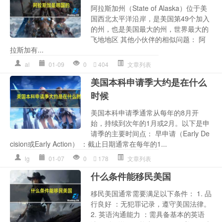
阿拉斯加州（State of Alaska）位于美
国西北太平洋沿岸，是美国第49个加入
的州，也是美国最大的州，世界最大的
飞地地区 其他小伙伴的相似问题： 阿
拉斯加有...
al
01-09
0
404
文章列表
美国本科申请季大约是在什么
时候
美国本科申请季通常从每年的8月开
始，持续到次年的1月或2月。以下是申
请季的主要时间点： 早申请（Early De
cision或Early Action） ：截止日期通常在每年的1...
lg
01-07
0
178
文章列表
什么条件能移民美国
移民美国通常需要满足以下条件： 1. 品
行良好 ：无犯罪记录，遵守美国法律。
2. 英语沟通能力 ：需具备基本的英语