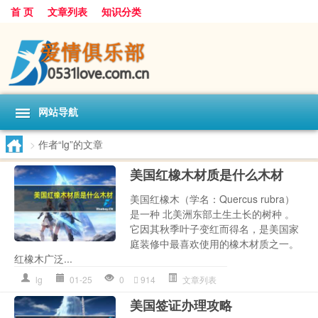
首 页
文章列表
知识分类
网站导航
>
作者“lg”的文章
美国红橡木材质是什么木材
美国红橡木（学名：Quercus rubra）
是一种 北美洲东部土生土长的树种 。
它因其秋季叶子变红而得名，是美国家
庭装修中最喜欢使用的橡木材质之一。
红橡木广泛...
lg
01-25
0
914
文章列表
美国签证办理攻略