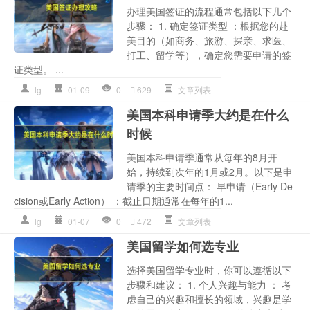
办理美国签证的流程通常包括以下几个
步骤： 1. 确定签证类型 ：根据您的赴
美目的（如商务、旅游、探亲、求医、
打工、留学等），确定您需要申请的签
证类型。 ...
lg
01-09
0
629
文章列表
美国本科申请季大约是在什么
时候
美国本科申请季通常从每年的8月开
始，持续到次年的1月或2月。以下是申
请季的主要时间点： 早申请（Early De
cision或Early Action） ：截止日期通常在每年的1...
lg
01-07
0
472
文章列表
美国留学如何选专业
选择美国留学专业时，你可以遵循以下
步骤和建议： 1. 个人兴趣与能力 ： 考
虑自己的兴趣和擅长的领域，兴趣是学