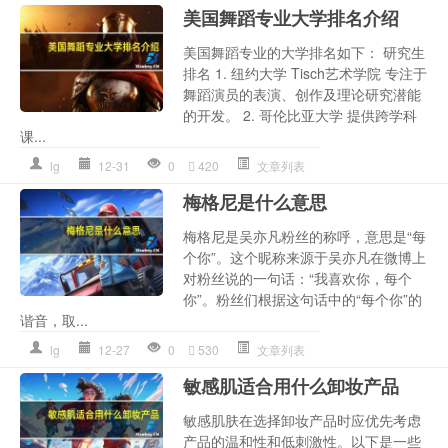
美国舞蹈专业大学排名介绍
美国舞蹈专业的大学排名如下： 研究生
排名 1. 纽约大学 Tisch艺术学院 专注于
舞蹈演员的表演、创作及理论研究潜能
的开发。 2. 哥伦比亚大学 提供跨学科
课...
lg
12-31
0
420
文章列表
梅格尼是什么意思
梅格尼是吴亦凡粉丝的称呼，意思是“每
个你”。这个昵称来源于吴亦凡在微博上
对粉丝说的一句话：“我喜欢你，每个
你”。粉丝们根据这句话中的“每个你”的
谐音，取...
lg
12-27
0
530
文章列表
敏感肌适合用什么卸妆产品
敏感肌肤在选择卸妆产品时应优先考虑
产品的温和性和低刺激性。以下是一些