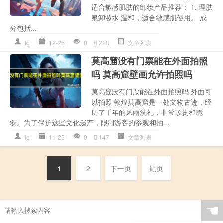
适合敏感肌肤的卸妆产品推荐： 1. 理肤
泉卸妆水 温和，适合敏感肌使用。 成
分包括...
lg
12-25
0
228
文章列表
莫高窟没有门票能在外面拍照
吗 莫高窟壁画允许拍照吗
莫高窟没有门票能在外面拍照吗 外面可
以拍照 敦煌莫高窟是一处文物古迹，经
历了千年的风雨洗礼，非常珍贵和脆
弱。为了保护这些文化遗产，限制游客的参观和拍...
lg
11-25
0
147
文章列表
1
2
下一页
尾页
☚