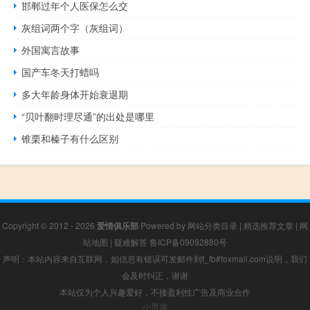
邯郸过年个人医保怎么交
灰组词两个字（灰组词）
外国寓言故事
国产车冬天打蜡吗
多大年龄身体开始衰退期
“贝叶翻时理尽通”的出处是哪里
锥栗和榛子有什么区别
Copyright © 2012 - 2026
爱情俱乐部
Powered by
网站分类目录
|
精选推荐文章
|
网
站地图
|
疑难解答
鲁ICP备09092880号
声明：本站内容来自互联网，如信息有错误可发邮件到f_fb#foxmail.com说明，我们
会及时纠正，谢谢
本站仅为个人兴趣爱好，不接盈利性广告及商业合作
小男孩