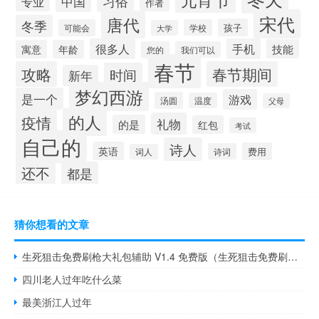
习俗
中国
专业
作者
宋代
唐代
冬季
孩子
可能会
学校
大学
很多人
手机
技能
寓意
年龄
您的
我们可以
春节
攻略
春节期间
时间
新年
梦幻西游
是一个
游戏
汤圆
温度
父母
的人
疫情
礼物
的是
红包
考试
自己的
诗人
英语
费用
诗词
词人
还不
都是
猜你想看的文章
生死狙击免费刷枪大礼包辅助 V1.4 免费版（生死狙击免费刷枪大礼包辅助 V1.4 免费版功能简介）
四川老人过年吃什么菜
最美浙江人过年